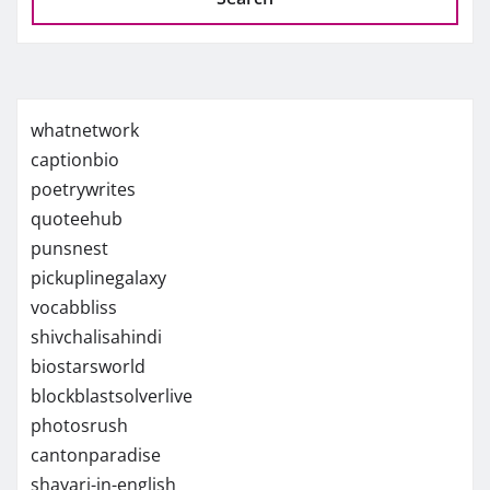
whatnetwork
captionbio
poetrywrites
quoteehub
punsnest
pickuplinegalaxy
vocabbliss
shivchalisahindi
biostarsworld
blockblastsolverlive
photosrush
cantonparadise
shayari-in-english