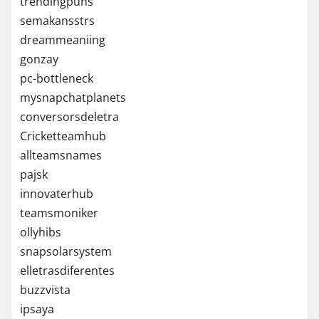
trendingpuns
semakansstrs
dreammeaniing
gonzay
pc-bottleneck
mysnapchatplanets
conversorsdeletra
Cricketteamhub
allteamsnames
pajsk
innovaterhub
teamsmoniker
ollyhibs
snapsolarsystem
elletrasdiferentes
buzzvista
ipsaya