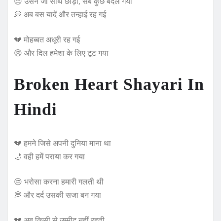
😔 उसने जो साथ छोड़ा, सब कुछ बदल गया
💭 अब बस यादें और तन्हाई रह गई
💔 मोहब्बत अधूरी रह गई
😢 और दिल हमेशा के लिए टूट गया
Broken Heart Shayari In
Hindi
💔 हमने जिसे अपनी दुनिया माना था
🌙 वही हमें पराया कर गया
😔 भरोसा करना हमारी गलती थी
💭 और दर्द उसकी सजा बन गया
💔 अब किसी से उम्मीद नहीं रहती