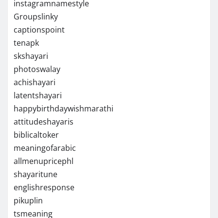
instagramnamestyle
Groupslinky
captionspoint
tenapk
skshayari
photoswalay
achishayari
latentshayari
happybirthdaywishmarathi
attitudeshayaris
biblicaltoker
meaningofarabic
allmenupricephl
shayaritune
englishresponse
pikuplin
tsmeaning