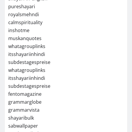
pureshayari
royalsmehndi
calmspirituality
inshotme
muskanquotes
whatagrouplinks
itsshayariinhindi
subdestagespreise
whatagrouplinks
itsshayariinhindi
subdestagespreise
fentomagazine
grammarglobe
grammarvista
shayaribulk
sabwallpaper