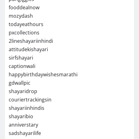
fooddealnow
mozydash
todayeathours
pxcollections
2lineshayariinhindi
attitudekishayari
sirfshayari
captionwali
happybirthdaywishesmarathi
gdwallpic
shayaridrop
couriertrackingsin
shayariinhindis
shayaribio
anniverstary
sadshayarilife