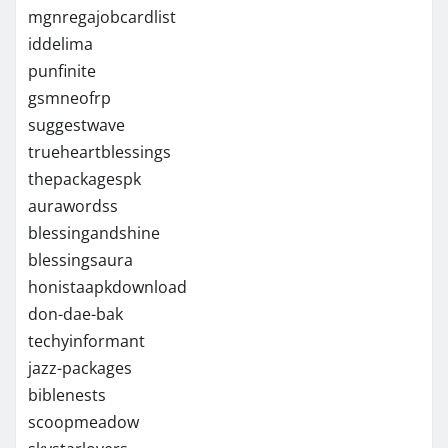
mgnregajobcardlist
iddelima
punfinite
gsmneofrp
suggestwave
trueheartblessings
thepackagespk
aurawordss
blessingandshine
blessingsaura
honistaapkdownload
don-dae-bak
techyinformant
jazz-packages
biblenests
scoopmeadow