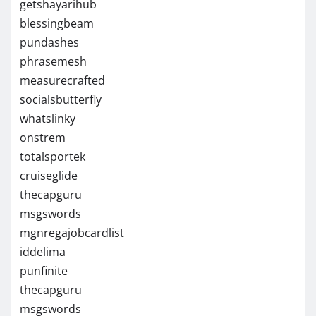
getshayarihub
blessingbeam
pundashes
phrasemesh
measurecrafted
socialsbutterfly
whatslinky
onstrem
totalsportek
cruiseglide
thecapguru
msgswords
mgnregajobcardlist
iddelima
punfinite
thecapguru
msgswords