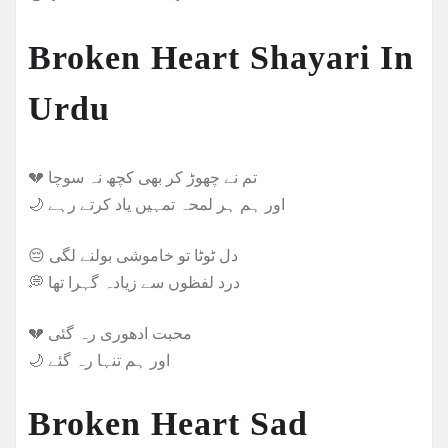
Broken Heart Shayari In
Urdu
💔 تم نے چھوڑ کر بھی کچھ نہ سوچا
🌙 اور ہم ہر لمحہ تمہیں یاد کرتے رہے
😔 دل ٹوٹا تو خاموشی بولنے لگی
💭 درد لفظوں سے زیادہ گہرا تھا
💔 محبت ادھوری رہ گئی
🌙 اور ہم تنہا رہ گئے
Broken Heart Sad