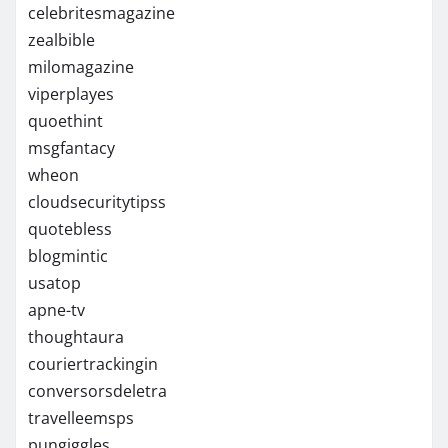
celebritesmagazine
zealbible
milomagazine
viperplayes
quoethint
msgfantacy
wheon
cloudsecuritytipss
quotebless
blogmintic
usatop
apne-tv
thoughtaura
couriertrackingin
conversorsdeletra
travelleemsps
pungiggles