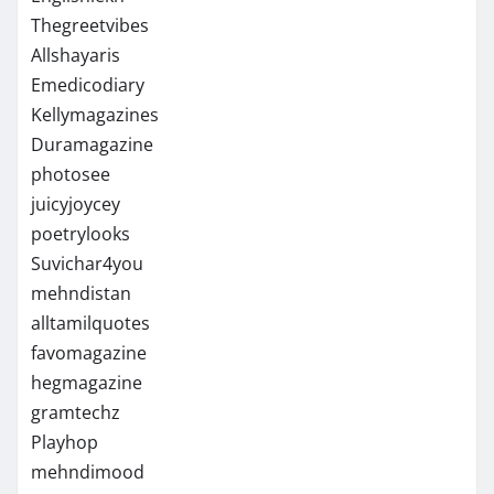
Thegreetvibes
Allshayaris
Emedicodiary
Kellymagazines
Duramagazine
photosee
juicyjoycey
poetrylooks
Suvichar4you
mehndistan
alltamilquotes
favomagazine
hegmagazine
gramtechz
Playhop
mehndimood