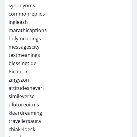
synonynms
commonreplies
ingleash
marathicaptions
holymeanings
messagescity
textmeanings
blessingtide
Pichut.in
zingyzon
attitudesheyari
simileverse
ufutureuitms
kleardreaming
travellersaura
chiaki4deck