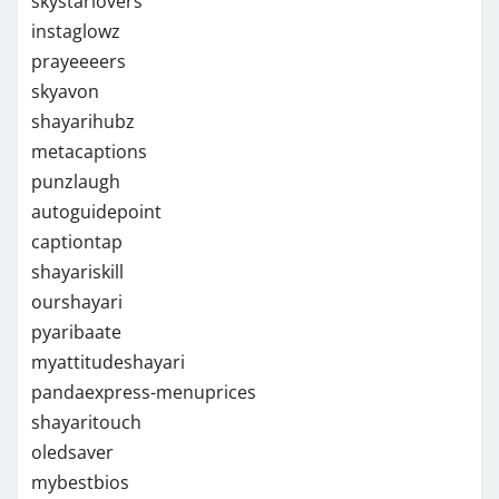
skystarlovers
instaglowz
prayeeeers
skyavon
shayarihubz
metacaptions
punzlaugh
autoguidepoint
captiontap
shayariskill
ourshayari
pyaribaate
myattitudeshayari
pandaexpress-menuprices
shayaritouch
oledsaver
mybestbios