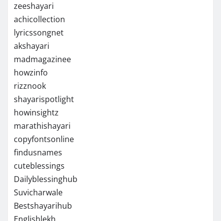
zeeshayari
achicollection
lyricssongnet
akshayari
madmagazinee
howzinfo
rizznook
shayarispotlight
howinsightz
marathishayari
copyfontsonline
findusnames
cuteblessings
Dailyblessinghub
Suvicharwale
Bestshayarihub
Englishlekh