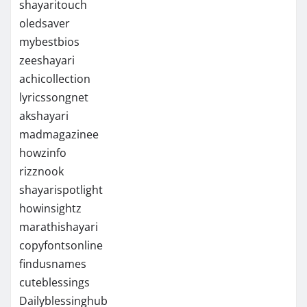
shayaritouch
oledsaver
mybestbios
zeeshayari
achicollection
lyricssongnet
akshayari
madmagazinee
howzinfo
rizznook
shayarispotlight
howinsightz
marathishayari
copyfontsonline
findusnames
cuteblessings
Dailyblessinghub