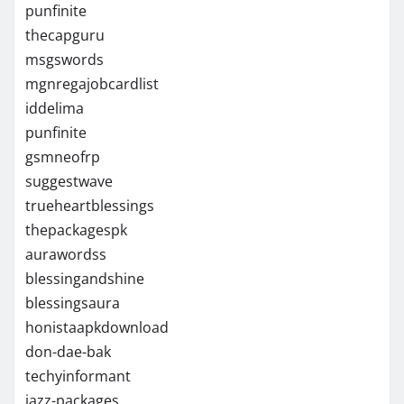
punfinite
thecapguru
msgswords
mgnregajobcardlist
iddelima
punfinite
gsmneofrp
suggestwave
trueheartblessings
thepackagespk
aurawordss
blessingandshine
blessingsaura
honistaapkdownload
don-dae-bak
techyinformant
jazz-packages