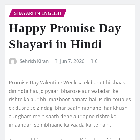
SHAYARI IN ENGLISH
Happy Promise Day
Shayari in Hindi
Sehrish Kiran
Jun 7, 2026
0
Promise Day Valentine Week ka ek bahut hi khaas
din hota hai, jo pyaar, bharose aur wafadari ke
rishte ko aur bhi mazboot banata hai. Is din couples
ek dusre se zindagi bhar saath nibhane, har khushi
aur gham mein saath dene aur apne rishte ko
imaandari se nibhaane ka vaada karte hain.