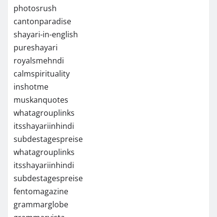
photosrush
cantonparadise
shayari-in-english
pureshayari
royalsmehndi
calmspirituality
inshotme
muskanquotes
whatagrouplinks
itsshayariinhindi
subdestagespreise
whatagrouplinks
itsshayariinhindi
subdestagespreise
fentomagazine
grammarglobe