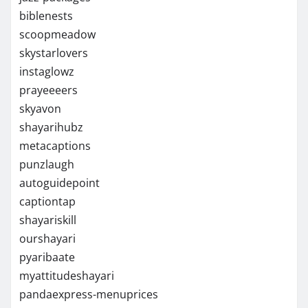
biblenests
scoopmeadow
skystarlovers
instaglowz
prayeeeers
skyavon
shayarihubz
metacaptions
punzlaugh
autoguidepoint
captiontap
shayariskill
ourshayari
pyaribaate
myattitudeshayari
pandaexpress-menuprices