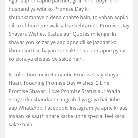
Agar aap bhi apne partner, girlfriend, boyfriend,
husband ya wife ko Promise Day ki
shubhkamnayein dena chahte hain, to yahan aapko
dil ko chhoo lene wali sabse behtareen Promise Day
Shayari, Wishes, Status aur Quotes milenge. In
shayariyon ke zariye aap apne dil ke jazbaat ko
khoobsurti se bayan kar sakte hain aur apne pyaar
ko ek naya ehsaas de sakte hain.
Is collection mein Romantic Promise Day Shayari,
Heart Touching Promise Day Wishes, 2 Line
Promise Shayari, Love Promise Status aur Wada
Shayari ka shandaar sangrah diya gaya hai. Inhe
aap WhatsApp, Facebook, Instagram ya apne khaas
insaan ke saath share karke unhe special feel kara
sakte hain.