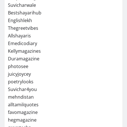
Suvicharwale
Bestshayarihub
Englishlekh
Thegreetvibes
Allshayaris
Emedicodiary
Kellymagazines
Duramagazine
photosee
juicyjoycey
poetrylooks
Suvichar4you
mehndistan
alltamilquotes
favomagazine
hegmagazine