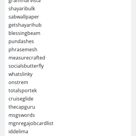
grammarvista
shayaribulk
sabwallpaper
getshayarihub
blessingbeam
pundashes
phrasemesh
measurecrafted
socialsbutterfly
whatslinky
onstrem
totalsportek
cruiseglide
thecapguru
msgswords
mgnregajobcardlist
iddelima